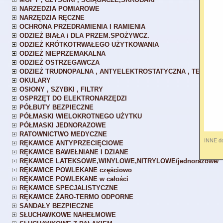
NARZEDZIA POMIAROWE
NARZĘDZIA RĘCZNE
OCHRONA PRZEDRAMIENIA I RAMIENIA
ODZIEŻ BIAŁA i DLA PRZEM.SPOŻYWCZ.
ODZIEŻ KRÓTKOTRWAŁEGO UŻYTKOWANIA
ODZIEŻ NIEPRZEMAKALNA
ODZIEŻ OSTRZEGAWCZA
ODZIEŻ TRUDNOPALNA , ANTYELEKTROSTATYCZNA , TERMO-
OKULARY
OSłONY , SZYBKI , FILTRY
OSPRZĘT DO ELEKTRONARZĘDZI
PÓŁBUTY BEZPIECZNE
PÓŁMASKI WIELOKROTNEGO UŻYTKU
PÓŁMASKI JEDNORAZOWE
RATOWNICTWO MEDYCZNE
INNE d
RĘKAWICE ANTYPRZECIĘCIOWE
RĘKAWICE BAWEŁNIANE I DZIANE
RĘKAWICE LATEKSOWE,WINYLOWE,NITRYLOWE/jednorazowe/
RĘKAWICE POWLEKANE częściowo
RĘKAWICE POWLEKANE w całości
RĘKAWICE SPECJALISTYCZNE
RĘKAWICE ŻARO-TERMO ODPORNE
SANDAŁY BEZPIECZNE
SŁUCHAWKOWE NAHEŁMOWE