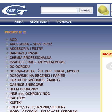
FIRMA
ASORTYMENT
PROMOCJE
PROMOCJE !!!
AGD
AKCESORIA -- SPRZ.P.POŻ
AKCESORIA I FILTRY
BANDAŻE,OPASKI
PROMOC
CHEMIA PROFESIONALNA
CZAPKI LETNIE i ANTYSKALPOWE
DO OGRODU
DO RĄK--PASTA , ŻEL BHP , KREM , MYDŁO
DOZOWNIKI NA RECZNIKI i PAPIER
FARTUCHY,SPÓDNICE, ŻAKIETY
GAŚNICE ŚNIEGOWE
HEŁM OCHRONNY
INNE dot. OCHRONY NÓG
KAPTURY
KURTKI
ŁOPATY,STYLE,TRZONKI,SIEKIERY
MOPY , CZYŚCIKI , ŚCIĄGACZE,SKROBAKI