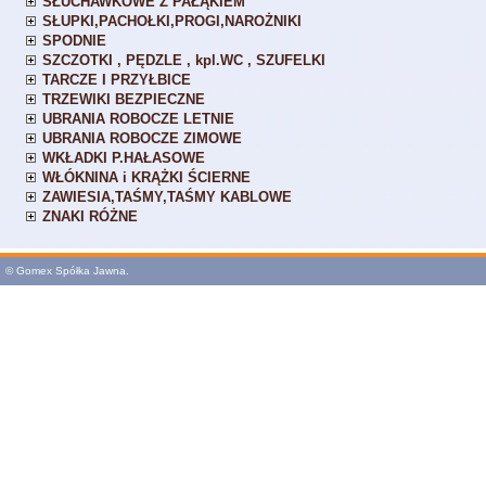
SŁUCHAWKOWE Z PAŁĄKIEM
SŁUPKI,PACHOŁKI,PROGI,NAROŻNIKI
SPODNIE
SZCZOTKI , PĘDZLE , kpl.WC , SZUFELKI
TARCZE I PRZYŁBICE
TRZEWIKI BEZPIECZNE
UBRANIA ROBOCZE LETNIE
UBRANIA ROBOCZE ZIMOWE
WKŁADKI P.HAŁASOWE
WŁÓKNINA i KRĄŻKI ŚCIERNE
ZAWIESIA,TAŚMY,TAŚMY KABLOWE
ZNAKI RÓŻNE
© Gomex Spółka Jawna.